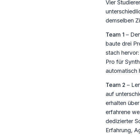
Vier Studiere
unterschiedl
demselben Zi
Team 1
– Den
baute drei P
stach hervor
Pro für Synt
automatisch h
Team 2
– Len
auf untersch
erhalten über
erfahrene we
dedizierter 
Erfahrung, A