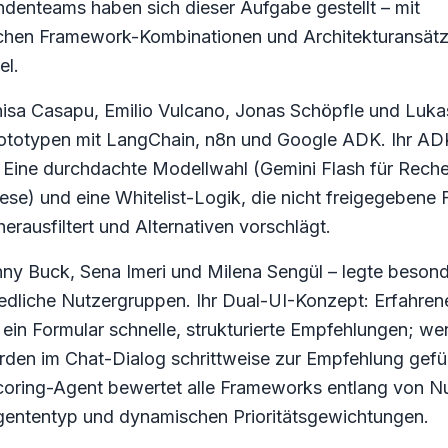
ndenteams haben sich dieser Aufgabe gestellt – mit
ichen Framework-Kombinationen und Architekturansätz
el.
isa Casapu, Emilio Vulcano, Jonas Schöpfle und Luka
rototypen mit LangChain, n8n und Google ADK. Ihr AD
: Eine durchdachte Modellwahl (Gemini Flash für Rech
hese) und eine Whitelist-Logik, die nicht freigegeben
erausfiltert und Alternativen vorschlägt.
ny Buck, Sena Imeri und Milena Sengül – legte beson
iedliche Nutzergruppen. Ihr Dual-UI-Konzept: Erfahre
 ein Formular schnelle, strukturierte Empfehlungen; we
rden im Chat-Dialog schrittweise zur Empfehlung gefüh
Scoring-Agent bewertet alle Frameworks entlang von N
gententyp und dynamischen Prioritätsgewichtungen.