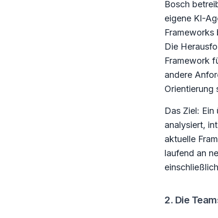
Bosch betreib
eigene KI-Age
Frameworks b
Die Herausfo
Framework fü
andere Anfor
Orientierung 
Das Ziel: Ei
analysiert, 
aktuelle Fra
laufend an n
einschließli
2. Die Team