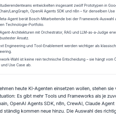
Studierendenteams entwickelten insgesamt zwölf Prototypen in Goo
hain/LangGraph, OpenAI Agents SDK und n8n – für denselben Use
eta-Agent berät Bosch-Mitarbeitende bei der Framework-Auswahl
nen Technologie-Portfolio.
-Agent-Architekturen mit Orchestrator, RAG und LLM-as-a-Judge erw
obustester Ansatz.
xt Engineering und Tool-Enablement werden wichtiger als klassisc
eering.
work-Wahl ist keine rein technische Entscheidung – sie hängt vom
 und Use Case ab.
hmen heute KI-Agenten einsetzen wollen, stehen sie v
tuation: Es gibt mehr Tools und Frameworks als je zuv
ain, OpenAI Agents SDK, n8n, CrewAI, Claude Agent
d ständig kommen neue hinzu. Die Auswahl des richti