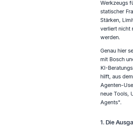
Werkzeugs fü
statischer F
Stärken, Limi
verliert nich
werden.
Genau hier s
mit Bosch un
KI-Beratungs
hilft, aus d
Agenten-Use-C
neue Tools, 
Agents".
1. Die Aus