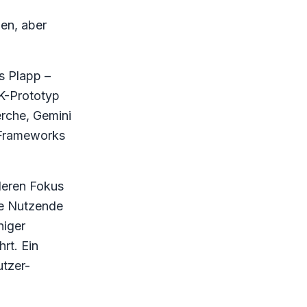
en, aber
s Plapp –
K-Prototyp
erche, Gemini
e Frameworks
deren Fokus
ne Nutzende
niger
rt. Ein
utzer-