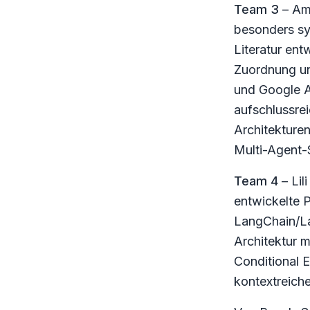
Team 3
– Amy
besonders sy
Literatur en
Zuordnung un
und Google A
aufschlussrei
Architekture
Multi-Agent-
Team 4
– Lil
entwickelte 
LangChain/La
Architektur 
Conditional 
kontextreich