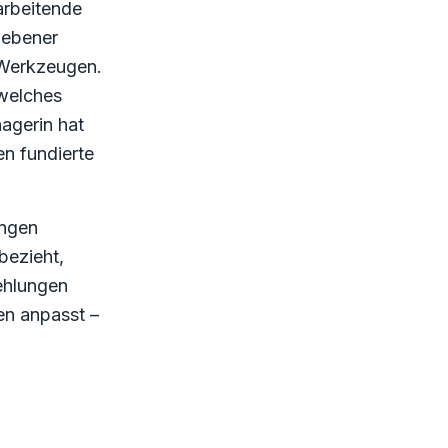
arbeitende
gebener
-Werkzeugen.
 welches
agerin hat
n fundierte
ungen
bezieht,
ehlungen
n anpasst –