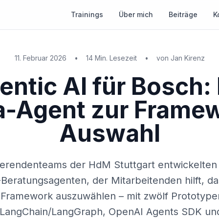
Trainings
Über mich
Beiträge
K
11. Februar 2026
•
14 Min. Lesezeit
•
von
Jan Kirenz
entic AI für Bosch: 
-Agent zur Frame
Auswahl
ierendenteams der HdM Stuttgart entwickelten
-Beratungsagenten, der Mitarbeitenden hilft, das
-Framework auszuwählen – mit zwölf Prototype
LangChain/LangGraph, OpenAI Agents SDK un