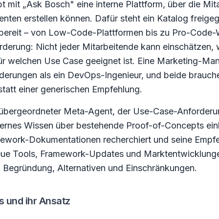
t mit „Ask Bosch" eine interne Plattform, über die Mit
nten erstellen können. Dafür steht ein Katalog freige
ereit – von Low-Code-Plattformen bis zu Pro-Code
rderung: Nicht jeder Mitarbeitende kann einschätzen,
r welchen Use Case geeignet ist. Eine Marketing-Man
derungen als ein DevOps-Ingenieur, und beide brauche
statt einer generischen Empfehlung.
n übergeordneter Meta-Agent, der Use-Case-Anforder
internes Wissen über bestehende Proof-of-Concepts ein
mework-Dokumentationen recherchiert und seine Empf
eue Tools, Framework-Updates und Marktentwicklunge
ch Begründung, Alternativen und Einschränkungen.
s und ihr Ansatz