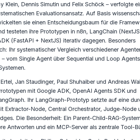
 Klein, Dennis Simutin und Felix Schöck – verfolgte e
stematischen Evaluationsansatz. Auf Basis wissenscha
twickelten sie einen Entscheidungsbaum für die Framew
d testeten ihre Prototypen in n8n, LangChain (NextJS 
DK (FastAPI + NextJS) iterativ dagegen. Besonders
ch: Ihr systematischer Vergleich verschiedener Agente
n – vom Single Agent über Sequential und Loop Agents 
Systemen.
i Ertel, Jan Staudinger, Paul Shuhaiber und Andreas Wal
Prototypen mit Google ADK, OpenAI Agents SDK und
ngGraph. Ihr LangGraph-Prototyp setzte auf eine du
mit Extractor-Node, Central Orchestrator, Judge-Node 
Edges. Die Besonderheit: Ein Parent-Child-RAG-System
ere Antworten und ein MCP-Server als zentrale Tool-B