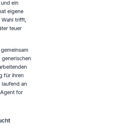
 und ein
hat eigene
ahl trifft,
äter teuer
26 gemeinsam
n generischen
arbeitenden
 für ihren
h laufend an
Agent for
ucht