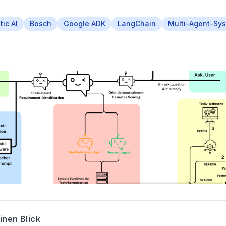
ic AI
Bosch
Google ADK
LangChain
Multi-Agent-Sy
inen Blick