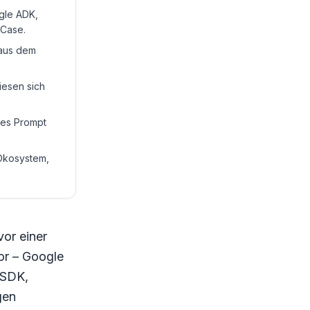
gle ADK,
 Case.
 aus dem
iesen sich
hes Prompt
 Ökosystem,
or einer
or – Google
 SDK,
gen