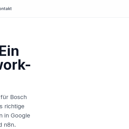
ontakt
Ein
work-
 für Bosch
 richtige
n in Google
d n8n.