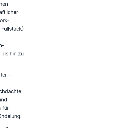
inen
ftlicher
ork-
Fullstack)
n-
bis hin zu
ter –
rchdachte
und
 für
ündelung.