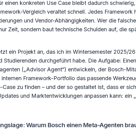
r einen konkreten Use Case bleibt dadurch schwierig,
ramework-Vergleich veraltet schnell. Jedes Framework 
tierungen und Vendor-Abhängigkeiten. Wer die falsche W
t nur Zeit, sondern baut technische Schulden auf, die sp
etzt ein Projekt an, das ich im Wintersemester 2025/
d Studierenden durchgeführt habe. Die Aufgabe: Eine
agenten („Advisor Agent“) entwickeln, der Bosch-Mit
em internen Framework-Portfolio das passende Werkzeug
ase zu finden – und der so gestaltet ist, dass er sic
Updates und Marktentwicklungen anpassen kann: ein „
gangslage: Warum Bosch einen Meta-Agenten bra