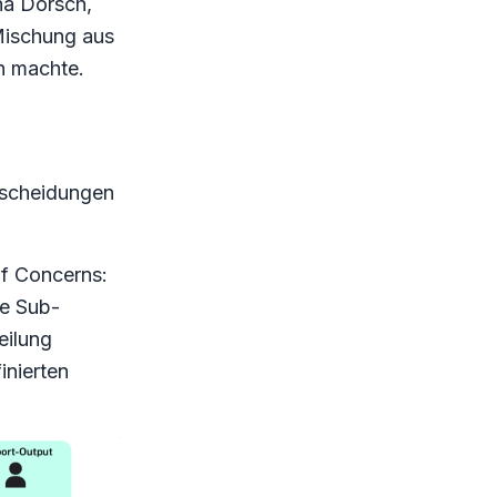
na Dorsch,
Mischung aus
h machte.
ntscheidungen
of Concerns:
te Sub-
eilung
inierten