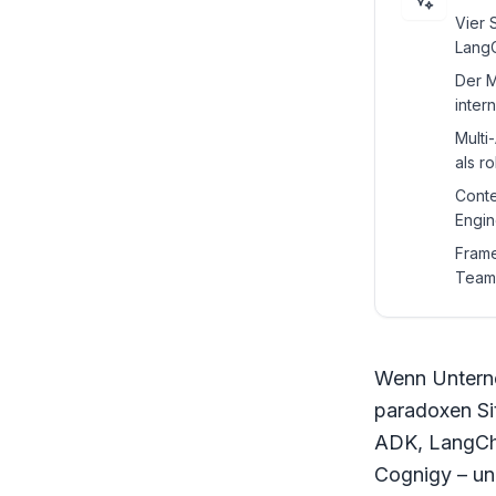
Vier 
LangC
Der M
inter
Multi
als r
Conte
Engin
Frame
Team
Wenn Unterne
paradoxen Si
ADK, LangCh
Cognigy – un