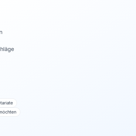
n
chläge
tariate
 möchten