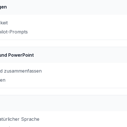
gen
keit
pilot-Prompts
 und PowerPoint
nd zusammenfassen
ren
atürlicher Sprache