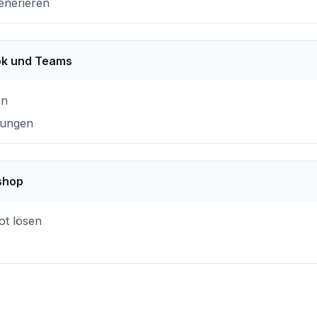
enerieren
ook und Teams
en
sungen
shop
ot lösen